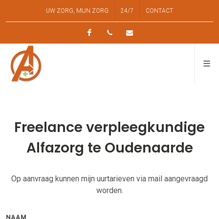
UW ZORG, MIJN ZORG
24/7
CONTACT
Facebook
0478 23 40 82
alfazorg.thuisverpleging
Freelance verpleegkundige
Alfazorg te Oudenaarde
Op aanvraag kunnen mijn uurtarieven via mail aangevraagd
worden.
NAAM