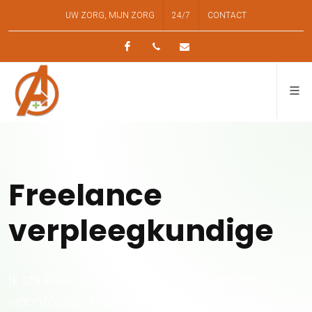
UW ZORG, MIJN ZORG
24/7
CONTACT
Facebook
0478 23 40 82
alfazorg.thuisverpleging
Freelance
verpleegkundige
Ik sta klaar om uw team te ondersteunen in
woonzorgcentra, ziekenhuizen en andere