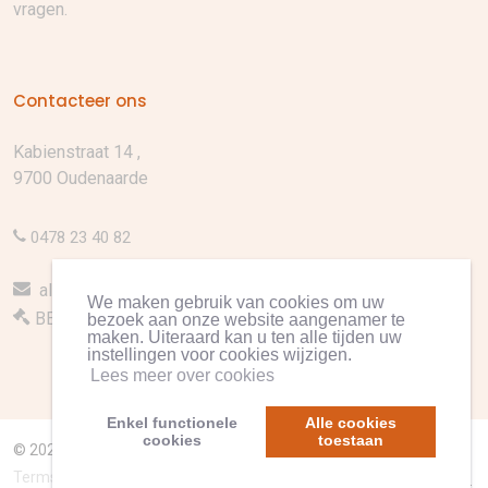
vragen.
Contacteer ons
Kabienstraat 14 ,
9700 Oudenaarde
0478 23 40 82
alfazorg.thuisverpleging@gmail.com
We maken gebruik van cookies om uw
BE 0759.982.033
bezoek aan onze website aangenamer te
maken. Uiteraard kan u ten alle tijden uw
instellingen voor cookies wijzigen.
Lees meer over cookies
Enkel functionele
Alle cookies
cookies
toestaan
© 2026 All Rights Reserved.
Facebook
0478 23 
al
Terms of Use
/
Privacy Policy